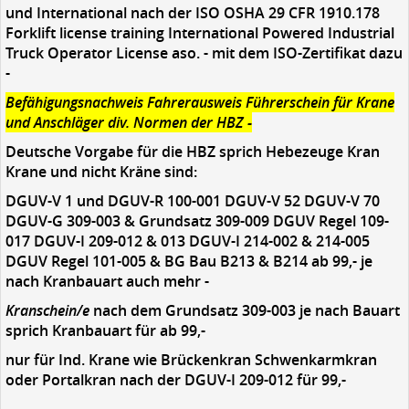
und International nach der ISO OSHA 29 CFR 1910.178
Forklift license training International Powered Industrial
Truck Operator License aso. - mit dem ISO-Zertifikat dazu
-
Befähigungsnachweis Fahrerausweis Führerschein für Krane
und Anschläger div. Normen der HBZ -
Deutsche Vorgabe für die HBZ sprich Hebezeuge Kran
Krane und nicht Kräne sind:
DGUV-V 1 und DGUV-R 100-001 DGUV-V 52 DGUV-V 70
DGUV-G 309-003 & Grundsatz 309-009 DGUV Regel 109-
017 DGUV-I 209-012 & 013 DGUV-I 214-002 & 214-005
DGUV Regel 101-005 & BG Bau B213 & B214 ab 99,- je
nach Kranbauart auch mehr -
Kranschein/e
nach dem Grundsatz 309-003 je nach Bauart
sprich Kranbauart für ab 99,-
nur für Ind. Krane wie Brückenkran Schwenkarmkran
oder Portalkran nach der DGUV-I 209-012 für 99,-