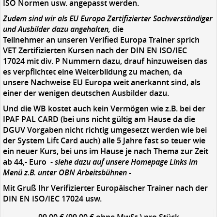
ISO Normen
usw.
angepasst werden.
Zudem sind wir als EU Europa Zertifizierter Sachverständiger
und Ausbilder dazu angehalten,
die
Teilnehmer an unseren Verified Europa Trainer sprich
VET Zertifizierten Kursen nach der DIN EN IS
O/IEC
17024 mit div. P Nummern dazu, drauf hinzuweisen das
es verpflichtet eine Weiterbildung zu machen, da
unsere Nachweise EU Europa weit anerkannt sind, als
einer der wenigen deutschen Ausbilder dazu.
Und die WB kostet auch kein Vermögen
wie
z.B.
bei der
IPA
F
P
AL
CARD
(bei uns nicht gültig am Hause da die
DGUV Vorgaben nich
t
richtig umgesetzt werden
wie bei
der
System Lift C
ard
auch
)
alle 5 Jahre fast so teuer wie
ein neuer
Kurs, bei uns im Hause je nach Thema zur Zeit
ab 44,
-
Euro
-
siehe dazu auf unsere Homepage Links im
Menü z.B. unter OBN Arbeitsbühnen
-
Mit Gruß Ihr Verifizierter Europäischer Trainer nach der
DIN EN ISO/IEC 17024 usw.