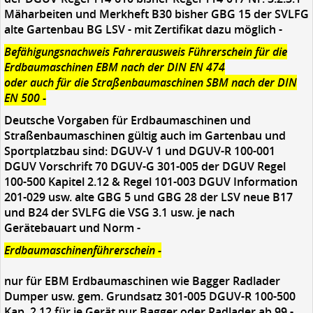
Mäharbeiten und Merkheft B30 bisher GBG 15 der SVLFG
alte Gartenbau BG LSV - mit Zertifikat dazu möglich -
Befähigungsnachweis Fahrerausweis Führerschein für die
Erdbaumaschinen EBM nach der DIN EN 474
oder auch für die Straßenbaumaschinen SBM nach der DIN
EN 500 -
Deutsche Vorgaben für Erdbaumaschinen und
Straßenbaumaschinen gültig auch im Gartenbau und
Sportplatzbau sind: DGUV-V 1 und DGUV-R 100-001
DGUV Vorschrift 70 DGUV-G 301-005 der DGUV Regel
100-500 Kapitel 2.12 & Regel 101-003 DGUV Information
201-029 usw. alte GBG 5 und GBG 28 der LSV neue B17
und B24 der SVLFG die VSG 3.1 usw. je nach
Gerätebauart und Norm -
Erdbaumaschinenführerschein -
nur für EBM Erdbaumaschinen wie Bagger Radlader
Dumper usw. gem. Grundsatz 301-005 DGUV-R 100-500
Kap. 2.12 für je Gerät nur Bagger oder Radlader ab 99,-