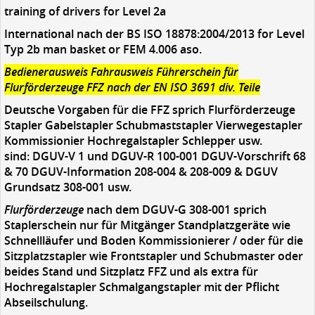
training of drivers for Level 2a
International nach der BS ISO 18878:2004/2013 for Level
Typ 2b man basket or FEM 4.006 aso.
Bedienerausweis Fahrausweis
Führerschein f
ür
Flurförderzeuge FFZ nach der EN ISO 3691 div. Teile
Deutsche Vorgaben für die FFZ sprich Flurförderzeuge
Stapler Gabelstapler Schubmaststapler Vierwegestapler
Kommissionier Hochregalstapler Schlepper usw.
sind: DGUV-V 1 und DGUV-R 100-001 DGUV-Vorschrift 68
& 70 DGUV-Information 208-004 & 208-009 & DGUV
Grundsatz 308-001 usw.
Flurförderzeuge
nach dem DGUV-G 308-001 sprich
Staplerschein nur für Mitgänger Standplatzgeräte wie
Schnellläufer und Boden Kommissionierer / oder für die
Sitzplatzstapler wie Frontstapler und Schubmaster oder
beides Stand und Sitzplatz FFZ und als extra für
Hochregalstapler Schmalgangstapler mit der Pflicht
Abseilschulung.