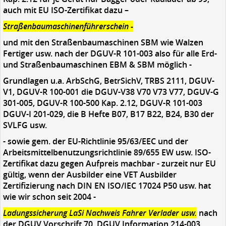
auch mit EU ISO-Zertifikat dazu –
Straßenbaumaschinenführerschein -
und mit den Straßenbaumaschinen SBM wie Walzen
Fertiger usw. nach der DGUV-R 101-003 also für alle Erd-
und Straßenbaumaschinen EBM & SBM möglich -
Grundlagen u.a. ArbSchG, BetrSichV, TRBS 2111, DGUV-
V1, DGUV-R 100-001 die DGUV-V38 V70 V73 V77, DGUV-G
301-005, DGUV-R 100-500 Kap. 2.12, DGUV-R 101-003
DGUV-I 201-029, die B Hefte B07, B17 B22, B24, B30 der
SVLFG usw.
- sowie gem. der EU-Richtlinie 95/63/EEC und der
Arbeitsmittelbenutzungsrichtlinie 89/655 EW usw. ISO-
Zertifikat dazu gegen Aufpreis machbar - zurzeit nur EU
gültig, wenn der Ausbilder eine VET Ausbilder
Zertifizierung nach DIN EN ISO/IEC 17024 P50 usw. hat
wie wir schon seit 2004 -
Ladungssicherung LaSi Nachweis Fahrer Verlader usw.
nach
der DGUV Vorschrift 70, DGUV Information 214-003