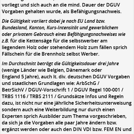
vorliegt und sich
auch
an die mind. Dauer der DGUV
Vorgaben gehalten wurde,
als
Befähigung
sn
achweis
.
Die Gültigkeit variiert dabei je nach
EU Land bzw.
Bundesland, Kanton, Kurs
-
Intensität und gewerblichem
oder privatem Gebrauch eines Befähigungsnachweises wie
z.B.
für die Kettensäge für die selbstwerber am
liegendem Holz oder stehendem Holz zum fällen
spr
ich
Fällschein
für die Brennholz selbst Werber
.
Im Durchschnitt beträgt die Gültigkeitsdauer drei Jahre
(wenige Länder wie Belgien, Dänemark oder
England 5 Jahre), auch lt. div. deutschen DGUV Vorgaben
und staatlichen Grundlagen wie: ArbSchG /
BetrSichV / DGUV
-
Vorschrift 1 / DGUV Regel 1
00
-
001 /
TRBS 1116 / TRBS 2111 / Grundsätze Infos und Regeln
dazu, ist
nicht nur eine jährliche Sicherheitsunterweisung
sondern auch eine Weiterbildung nur durch einen
Experten sprich Ausbilder zum
Thema vorgeschrieben,
da sich ja die Vorgaben alle paar Jahre ändern bzw.
ergänzt werden oder auch
den DIN VDI
bzw. FEM EN und