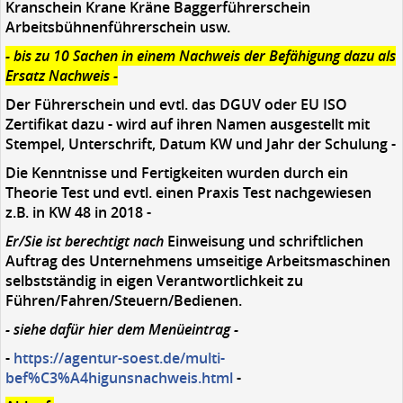
Kranschein Krane Kräne Baggerführerschein
Arbeitsbühnenführerschein usw.
- bis zu 10 Sachen in einem Nachweis der Befähigung dazu als
Ersatz Nachweis -
Der Führerschein und evtl. das DGUV oder EU ISO
Zertifikat dazu - wird auf ihren Namen ausgestellt mit
Stempel, Unterschrift, Datum KW und Jahr der Schulung -
Die Kenntnisse und Fertigkeiten wurden durch ein
Theorie Test und evtl. einen Praxis Test nachgewiesen
z.B. in KW 48 in 2018 -
Er/Sie ist berechtigt nach
Einweisung und schriftlichen
Auftrag des Unternehmens umseitige Arbeitsmaschinen
selbstständig in eigen Verantwortlichkeit zu
Führen/Fahren/Steuern/Bedienen.
- siehe dafür hier dem Menüeintrag -
-
https://agentur-soest.de/multi-
bef%C3%A4higunsnachweis.html
-