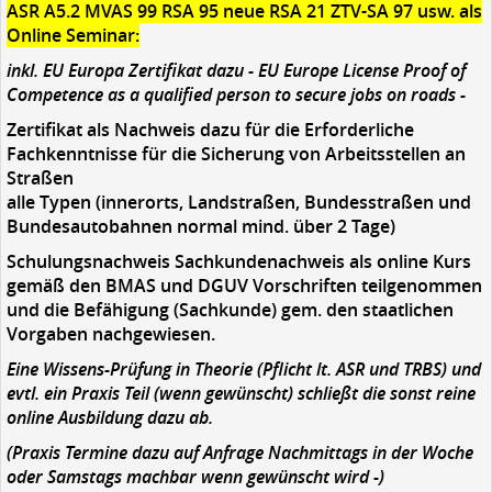
ASR A5.2 MVAS 99 RSA 95 neue RSA 21 ZTV-SA 97 usw. als
Online Seminar:
inkl. EU Europa Zertifikat dazu - EU Europe License Proof of
Competence as a qualified person to secure jobs on roads -
Zertifikat als Nachweis dazu für die Erforderliche
Fachkenntnisse für die Sicherung von Arbeitsstellen an
Straßen
alle Typen (innerorts, Landstraßen, Bundesstraßen und
Bundesautobahnen normal mind. über 2 Tage)
Schulungsnachweis Sachkundenachweis
als online Kurs
gemäß den BMAS und DGUV Vorschriften teilgenommen
und die Befähigung (Sachkunde) gem. den staatlichen
Vorgaben nachgewiesen.
Eine Wissens-Prüfung in Theorie
(Pflicht lt. ASR und TRBS) und
evtl. ein Praxis Teil (wenn gewünscht) schließt die sonst reine
online Ausbildung dazu ab.
(Praxis Termine dazu auf Anfrage Nachmittags in der Woche
oder Samstags machbar wenn gewünscht wird -)