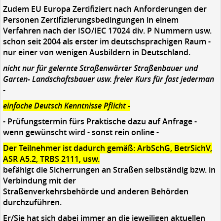
Zudem EU Europa Zertifiziert nach Anforderungen der
Personen Zertifizierungsbedingungen in einem
Verfahren nach der ISO/IEC 17024 div. P Nummern usw.
schon seit 2004 als erster im deutschsprachigen Raum -
nur einer von wenigen Ausbildern in Deutschland.
nicht nur für gelernte Straßenwärter Straßenbauer und
Garten- Landschaftsbauer usw. freier Kurs für fast jederman
-
einfache Deutsch Kenntnisse Pflicht -
- Prüfungstermin fürs Praktische dazu auf Anfrage -
wenn gewünscht wird - sonst rein online -
Der Teilnehmer ist dadurch gemäß: ArbSchG, BetrSichV,
ASR A5.2, TRBS 2111, usw.
befähigt die Sicherrungen an Straßen selbständig bzw. in
Verbindung mit der
Straßenverkehrsbehörde und anderen Behörden
durchzuführen.
Er/Sie hat sich dabei immer an die jeweiligen aktuellen