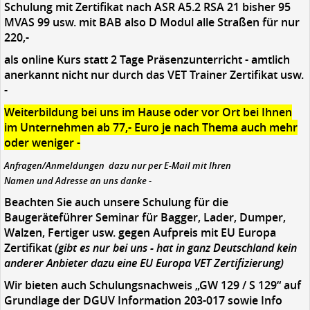
Schulung mit Zertifikat nach ASR A5.2 RSA 21 bisher 95
MVAS 99 usw. mit BAB also D Modul alle Straßen für nur
220,-
als online Kurs statt 2 Tage Präsenzunterricht - amtlich
anerkannt nicht nur durch das VET Trainer Zertifikat usw.
-
Weiterbildung bei uns im Hause oder vor Ort bei Ihnen
im Unternehmen ab 77,- Euro je nach Thema auch mehr
oder weniger -
Anfragen/Anmeldungen dazu nur per E-Mail mit Ihren
Namen und Adresse an uns
danke -
Beachten Sie auch unsere Schulung für die
Baugeräteführer Seminar für Bagger, Lader, Dumper,
Walzen, Fertiger usw. gegen Aufpreis mit EU Europa
Zertifikat
(gibt es nur bei uns - hat in ganz Deutschland kein
anderer Anbieter dazu eine EU Europa VET Zertifizierung)
Wir bieten auch Schulungsnachweis „GW 129 / S 129“ auf
Grundlage der DGUV Information 203-017 sowie Info